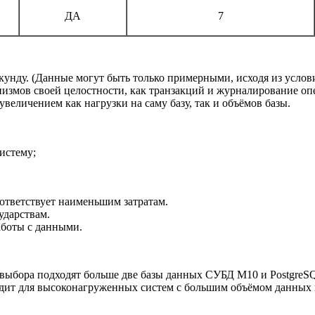
ДА
7
екунду. (Данные могут быть только примерными, исходя из услов
измов своей целостности, как транзакций и журналирование оп
величением как нагрузки на саму базу, так и объёмов базы.
истему;
ответствует наименьшим затратам.
ударствам.
аботы с данными.
ве выбора подходят больше две базы данных СУБД М10 и Postgr
одит для высоконагруженных систем с большим объёмом данных 