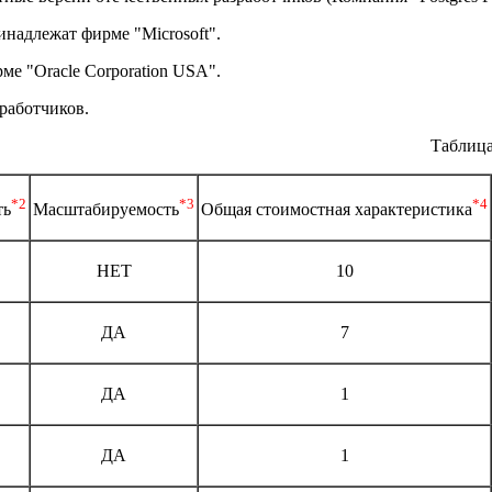
ринадлежат фирме "Microsoft".
ме "Oracle Corporation USA".
работчиков.
Таблица
*2
*3
*4
ть
Масштабируемость
Общая стоимостная характеристика
НЕТ
10
ДА
7
ДА
1
ДА
1