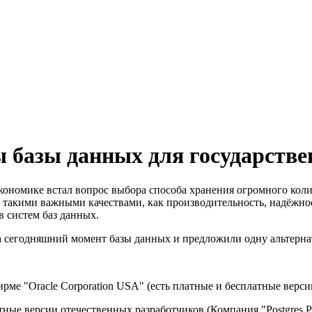
 базы данных для государстве
ономике встал вопрос выбора способа хранения огромного коли
о такими важными качествами, как производительность, надёжност
в систем баз данных.
а сегодняшний момент базы данных и предложили одну альтерн
ме "Oracle Corporation USA" (есть платные и бесплатные верси
тные версии отечественных разработчиков (Компания "Postgres Pro